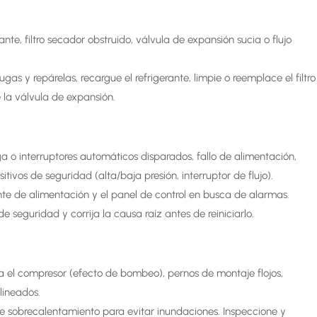
nte, filtro secador obstruido, válvula de expansión sucia o flujo
s y repárelas, recargue el refrigerante, limpie o reemplace el filtro
la válvula de expansión.
ga o interruptores automáticos disparados, fallo de alimentación,
tivos de seguridad (alta/baja presión, interruptor de flujo).
te de alimentación y el panel de control en busca de alarmas.
e seguridad y corrija la causa raíz antes de reiniciarlo.
cia el compresor (efecto de bombeo), pernos de montaje flojos,
lineados.
de sobrecalentamiento para evitar inundaciones. Inspeccione y