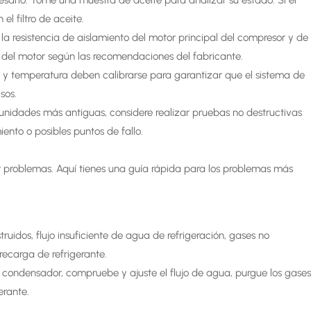
esario. Tome una muestra de aceite para analizar su estado. Si el
el filtro de aceite.
la resistencia de aislamiento del motor principal del compresor y de
s del motor según las recomendaciones del fabricante.
ón y temperatura deben calibrarse para garantizar que el sistema de
sos.
unidades más antiguas, considere realizar pruebas no destructivas
nto o posibles puntos de fallo.
r problemas. Aquí tienes una guía rápida para los problemas más
uidos, flujo insuficiente de agua de refrigeración, gases no
recarga de refrigerante.
l condensador, compruebe y ajuste el flujo de agua, purgue los gase
erante.