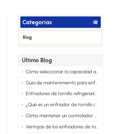
Categorías
Blog
s
Último Blog
Cómo seleccionar la capacidad adecuada del enfriador de tornillo refrigerado por agua
Guía de mantenimiento para enfriadoras de tornillo refrigeradas por agua
Enfriadores de tornillo refrigerados por agua frente a enfriados por aire: la principal diferencia
¿Qué es un enfriador de tornillo refrigerado por agua y cómo funciona?
Cómo mantener un controlador de temperatura de aceite para uso a largo plazo
Ventajas de los enfriadores de tornillo refrigerados por agua para la industria a gran escala