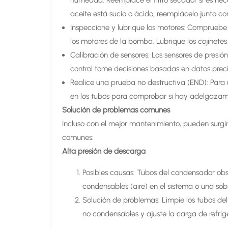
humedad. Reemplace el filtro secador si es nec
aceite está sucio o ácido, reemplácelo junto con 
Inspeccione y lubrique los motores: Compruebe 
los motores de la bomba. Lubrique los cojinete
Calibración de sensores: Los sensores de presi
control tome decisiones basadas en datos preci
Realice una prueba no destructiva (END): Para 
en los tubos para comprobar si hay adelgazamie
Solución de problemas comunes
Incluso con el mejor mantenimiento, pueden surgi
comunes:
Alta presión de descarga
Posibles causas: Tubos del condensador obstr
condensables (aire) en el sistema o una sob
Solución de problemas: Limpie los tubos de
no condensables y ajuste la carga de refrig