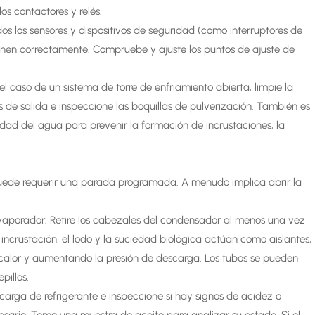
os contactores y relés.
dos los sensores y dispositivos de seguridad (como interruptores de
cionen correctamente. Compruebe y ajuste los puntos de ajuste de
el caso de un sistema de torre de enfriamiento abierta, limpie la
 de salida e inspeccione las boquillas de pulverización. También es
idad del agua para prevenir la formación de incrustaciones, la
puede requerir una parada programada. A menudo implica abrir la
vaporador: Retire los cabezales del condensador al menos una vez
 incrustación, el lodo y la suciedad biológica actúan como aislantes,
e calor y aumentando la presión de descarga. Los tubos se pueden
illos.
la carga de refrigerante e inspeccione si hay signos de acidez o