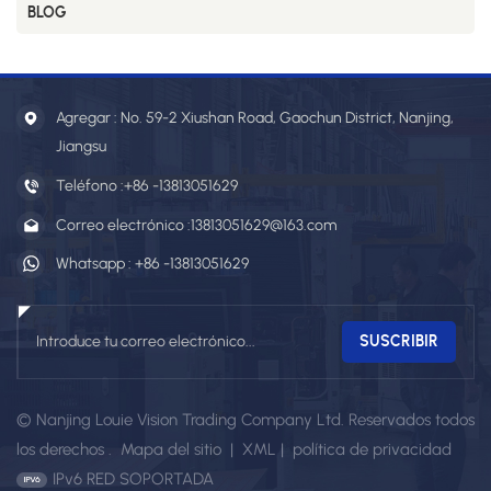
BLOG
Agregar : No. 59-2 Xiushan Road, Gaochun District, Nanjing,
Jiangsu
Teléfono :
+86 -13813051629
Correo electrónico :
13813051629@163.com
Whatsapp :
+86 -13813051629
© Nanjing Louie Vision Trading Company Ltd. Reservados todos
los derechos .
Mapa del sitio
|
XML
|
política de privacidad
IPv6 RED SOPORTADA