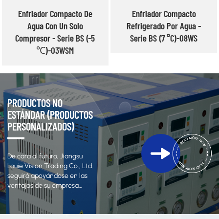
Enfriador Compacto De
Enfriador Compacto
Agua Con Un Solo
Refrigerado Por Agua -
Compresor - Serie BS (-5
Serie BS (7 °C)-08WS
℃)-03WSM
PRODUCTOS NO
ESTÁNDAR (PRODUCTOS
PERSONALIZADOS)
De cara al futuro, Jiangsu
Louie Vision Trading Co., Ltd.
seguirá apoyándose en las
ventajas de su empresa
matriz, enriqueciendo
constantemente su sistema
de productos y esforzándose