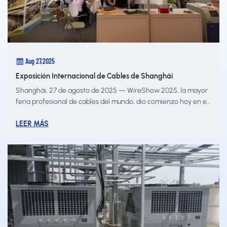
Aug 27,2025
Exposición Internacional de Cables de Shanghái
Shanghái, 27 de agosto de 2025 — WireShow 2025, la mayor
feria profesional de cables del mundo, dio comienzo hoy en el
Centro Internacional de Exposiciones de Shanghái. Nanjing
Louie Vision Trading Company Ltd. presentó sus soluciones
LEER MÁS
empresariales y recursos de colaboración en el pabellón E3,
integ...