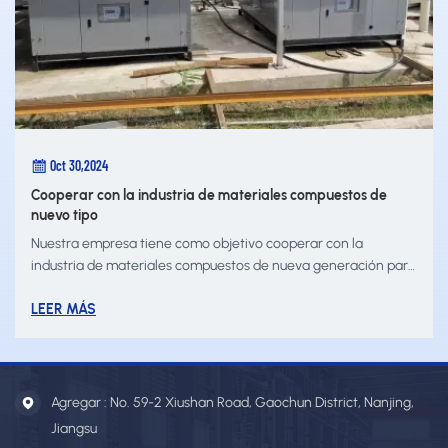
Oct 30,2024
Cooperar con la industria de materiales compuestos de
nuevo tipo
Nuestra empresa tiene como objetivo cooperar con la
industria de materiales compuestos de nueva generación para
promover la innovación tecnológica.El plan contempla la
cooperación con la industria de materiales compuestos de
LEER MÁS
nueva generación para desarrollar productos de alto
rendimiento.
Agregar : No. 59-2 Xiushan Road, Gaochun District, Nanjing,
Jiangsu