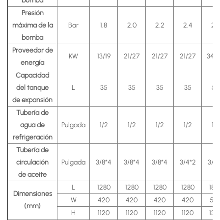
bomba
Presión
máxima de la
Bar
1.8
2.0
2.2
2.4
2.
bomba
Proveedor de
KW
13/19
21/27
21/27
21/27
34/
energía
Capacidad
del tanque
L
35
35
35
35
55
de expansión
Tubería de
agua de
Pulgada
1/2
1/2
1/2
1/2
1/2
refrigeración
Tubería de
circulación
Pulgada
3/8*4
3/8*4
3/8*4
3/4*2
3/4
de aceite
L
1280
1280
1280
1280
180
Dimensiones
W
420
420
420
420
55
(mm)
H
1120
1120
1120
1120
132