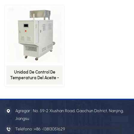
Constante Para Líneas De
LEOT De Alta Temperatura
Producción Pequeñas Y
(300-350 ℃)-10-12
Medianas
Unidad De Control De
Temperatura Del Aceite -
Serie LEOT De Alta
Temperatura (300-350
℃)-20-18
Agregar : No. 59-2 Xiushan Road, Gaochun District, Nanjing,
Jiangsu
Teléfono :
+86 -13813051629