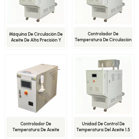
Controlador De
Máquina De Circulación De
Temperatura De Circulación
Aceite De Alta Precisión Y
De Aceite De Ultra Alta
Temperatura Constante A
Temperatura De 300 °C: ¡EL
300 ℃ - LEOT-30-40 KW
REY DE LA
PERSONALIZACIÓN!
Controlador De
Unidad De Control De
Temperatura De Aceite
Temperatura Del Aceite 1.5
Industrial Preciso Y
Presión De La Bomba - Serie