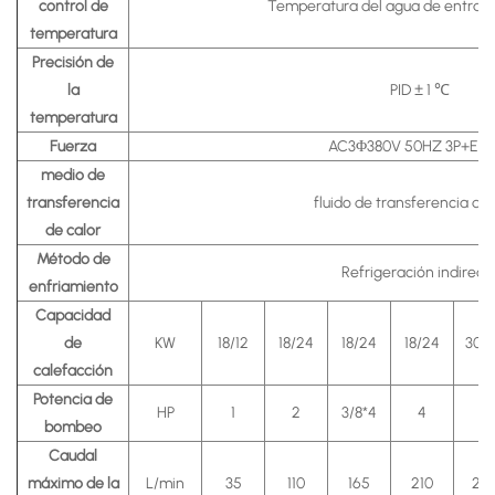
control de
Temperatura del agua de entra
temperatura
Precisión de
la
PID ± 1 ℃
temperatura
Fuerza
AC3Φ380V 50HZ 3P+E(5
medio de
transferencia
fluido de transferencia de 
de calor
Método de
Refrigeración indirect
enfriamiento
Capacidad
de
KW
18/12
18/24
18/24
18/24
30/
calefacción
Potencia de
HP
1
2
3/8*4
4
5
bombeo
Caudal
máximo de la
L/min
35
110
165
210
26