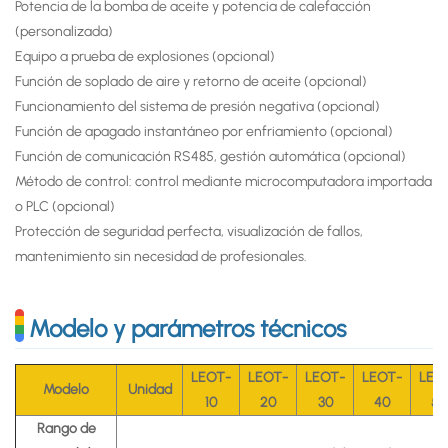
Potencia de la bomba de aceite y potencia de calefacción
(personalizada)
Equipo a prueba de explosiones (opcional)
Función de soplado de aire y retorno de aceite (opcional)
Funcionamiento del sistema de presión negativa (opcional)
Función de apagado instantáneo por enfriamiento (opcional)
Función de comunicación RS485, gestión automática (opcional)
Método de control: control mediante microcomputadora importada
o PLC (opcional)
Protección de seguridad perfecta, visualización de fallos,
mantenimiento sin necesidad de profesionales.
Modelo y parámetros técnicos
LEOT-
LEOT-
LEOT-
LEOT-
LEO
Modelo
Unidad
10
20
30
40
50
Rango de