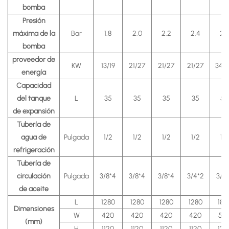
bomba
Presión
máxima de la
Bar
1.8
2.0
2.2
2.4
2.
bomba
proveedor de
KW
13/19
21/27
21/27
21/27
34/
energía
Capacidad
del tanque
L
35
35
35
35
55
de expansión
Tubería de
agua de
Pulgada
1/2
1/2
1/2
1/2
1/2
refrigeración
Tubería de
circulación
Pulgada
3/8*4
3/8*4
3/8*4
3/4*2
3/4
de aceite
L
1280
1280
1280
1280
180
Dimensiones
W
420
420
420
420
55
(mm)
H
1120
1120
1120
1120
132