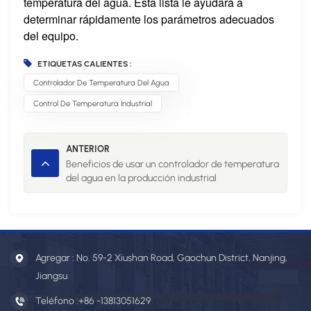
temperatura del agua.
Esta lista le ayudará a
determinar rápidamente los parámetros adecuados
del equipo.
ETIQUETAS CALIENTES :
Controlador De Temperatura Del Agua
Control De Temperatura Industrial
ANTERIOR
Beneficios de usar un controlador de temperatura
del agua en la producción industrial
Agregar : No. 59-2 Xiushan Road, Gaochun District, Nanjing,
Jiangsu
Teléfono :
+86 -13813051629