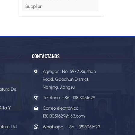
Supplier
CONTÁCTANOS
Agregar : No. 59-2 Xiushan
Road, Gaochun District,
Nanjing, Jiangsu
atura De
Teléfono :
+86 -13813051629
Alta Y
Correo electrónico :
13813051629@163.com
atura Del
Whatsapp :
+86 -13813051629