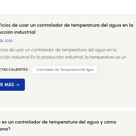
icios de usar un controlador de temperatura del agua en la
cción industrial
26, 2025
icios de usar un controlador de temperatura del agua en la
ción industrial En la producción industrial, la temperatura es un
r crítico que impacta directamente en la calidad del producto, la
TAS CALIENTES :
Controlador De Temperatura Del Agua
ncia operativa y la seguridad. Entre las diversas soluciones de control
mperatura, los controladores de temperatura de agua se han
ER MÁS
lidado como una opción confiable y eficiente para innumerables
sos de fabricación. Desde reacciones químicas hasta moldeo de
icos, pasando por el procesamiento de alimentos y la fabricación de
ctos electrónicos, estos dispositivos ofrecen una gama de beneficios
ptimizan las operaciones e impulsan el éxito empresarial. Exploremo
 es un controlador de temperatura del agua y cómo
incipales ventajas...
iona?