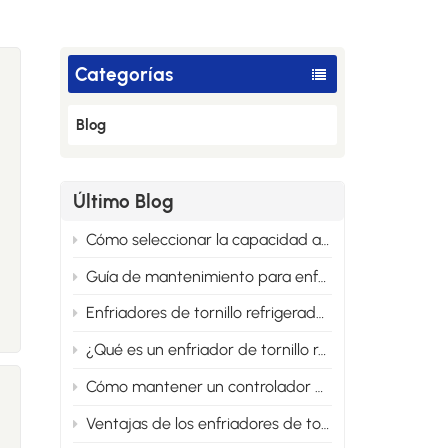
Categorías
Blog
Último Blog
Cómo seleccionar la capacidad adecuada del enfriador de tornillo refrigerado por agua
Guía de mantenimiento para enfriadoras de tornillo refrigeradas por agua
Enfriadores de tornillo refrigerados por agua frente a enfriados por aire: la principal diferencia
¿Qué es un enfriador de tornillo refrigerado por agua y cómo funciona?
s
Cómo mantener un controlador de temperatura de aceite para uso a largo plazo
Ventajas de los enfriadores de tornillo refrigerados por agua para la industria a gran escala