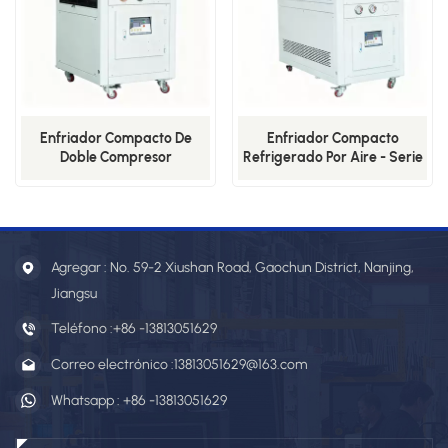
Enfriador Compacto De
Enfriador Compacto
Doble Compresor
Refrigerado Por Aire - Serie
Refrigerado Por Aire - Serie
BS 1 Hp 7 °C - BS-01AS
BS (-5 °C) - 10AD
Agregar : No. 59-2 Xiushan Road, Gaochun District, Nanjing,
Jiangsu
Teléfono :
+86 -13813051629
Correo electrónico :
13813051629@163.com
Whatsapp :
+86 -13813051629