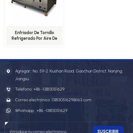
Enfriador De Tornillo
Refrigerado Por Aire De
Temperatura Constante Y
Precisión De 7 ℃: La Mejor
Opción Para La
Refrigeración Industrial.
Agregar : No. 59-2 Xiushan Road, Gaochun District, Nanjing,
Jiangsu
Teléfono :
+86 -13813051629
Correo electrónico :
13813051629@163.com
Whatsapp :
+86 -13813051629