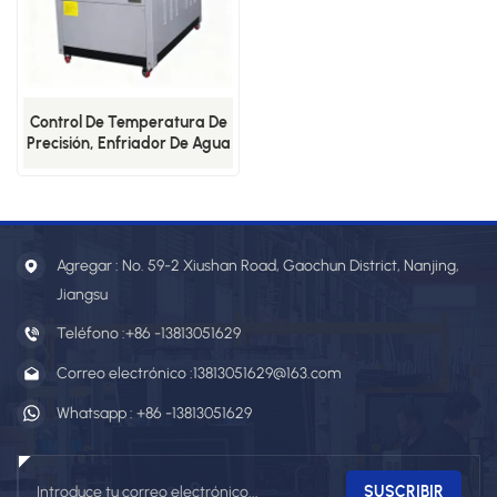
Control De Temperatura De
Precisión, Enfriador De Agua
De Circuito Cerrado Para
Enfriamiento De Producción
De Hidrógeno En La Industria
Del Vidrio.
Agregar : No. 59-2 Xiushan Road, Gaochun District, Nanjing,
Jiangsu
Teléfono :
+86 -13813051629
Correo electrónico :
13813051629@163.com
Whatsapp :
+86 -13813051629