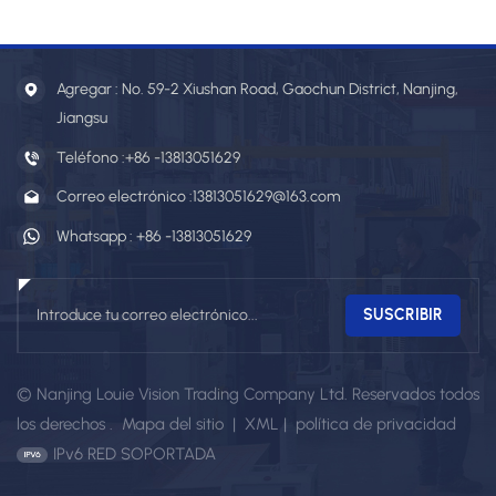
℃)-03WSM
Agregar : No. 59-2 Xiushan Road, Gaochun District, Nanjing,
Jiangsu
Teléfono :
+86 -13813051629
Correo electrónico :
13813051629@163.com
Whatsapp :
+86 -13813051629
© Nanjing Louie Vision Trading Company Ltd. Reservados todos
los derechos .
Mapa del sitio
|
XML
|
política de privacidad
IPv6 RED SOPORTADA