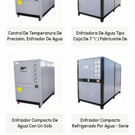
Control De Temperatura De
Enfriadora De Agua Tipo
Precisión, Enfriador De Agua
Caja De 7 ℃ | Fabricante De
De Circuito Cerrado Para
Enfriadoras De Agua
Enfriamiento De Producción
Industriales
De Hidrógeno En La Industria
Del Vidrio.
Enfriador Compacto De
Enfriador Compacto
Agua Con Un Solo
Refrigerado Por Agua - Serie
Compresor - Serie BS (-5
BS (7 °C)-08WS