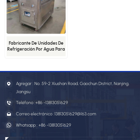
Fabricante De Unidades De
Refrigeración Por Agua Para
Enfriadores Industriales De
Caja De Acero Inoxidable
Refrigerada Por Aire
Agregar : No. 59-2 Xiushan Road, Gaochun District, Nanjing,
Jiangsu
Teléfono :
+86 -13813051629
Correo electrónico :
13813051629@163.com
Whatsapp :
+86 -13813051629